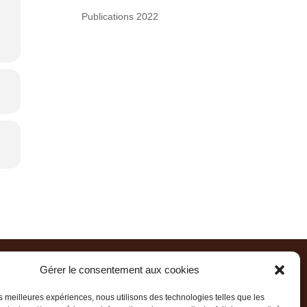
Publications 2022
Gérer le consentement aux cookies
s écrire par courrier
x -
COMPTRASEC
- Bureau : C3-113
les meilleures expériences, nous utilisons des technologies telles que les