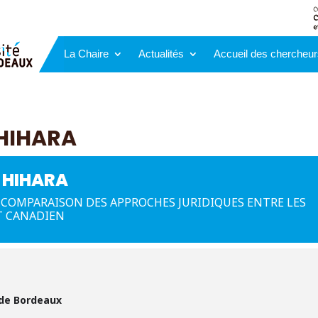
La Chaire
Actualités
Accueil des chercheur
 HIHARA
E HIHARA
: COMPARAISON DES APPROCHES JURIDIQUES ENTRE LES
ET CANADIEN
 de Bordeaux