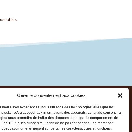
ésirables.
Gérer le consentement aux cookies
s écrire par courrier
x –
COMPTRASEC
– Bureau : C3-113
les meilleures expériences, nous utilisons des technologies telles que les
 – Bât.
C3
– CS50057
 stocker et/ou accéder aux informations des appareils. Le fait de consentir à
gies nous permettra de traiter des données telles que le comportement de
 France
 les ID uniques sur ce site. Le fait de ne pas consentir ou de retirer son
 peut avoir un effet négatif sur certaines caractéristiques et fonctions.