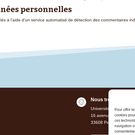
nnées personnelles
iés à l’aide d’un service automatisé de détection des commentaires ind
Nous trouver ou nou
Université de Bordeau
Pour offrir 
16 avenue Léon Duguit
cookies pour
ces technolo
33608 Pessac Cedex –
navigation ou
consentement